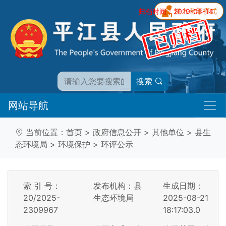
归档时间：2019-05-14
搜索
网站导航
当前位置：
首页
>
政府信息公开
>
其他单位
>
县生
态环境局
>
环境保护
>
环评公示
索 引 号：
发布机构：县
生成日期：
20/2025-
生态环境局
2025-08-21
2309967
18:17:03.0