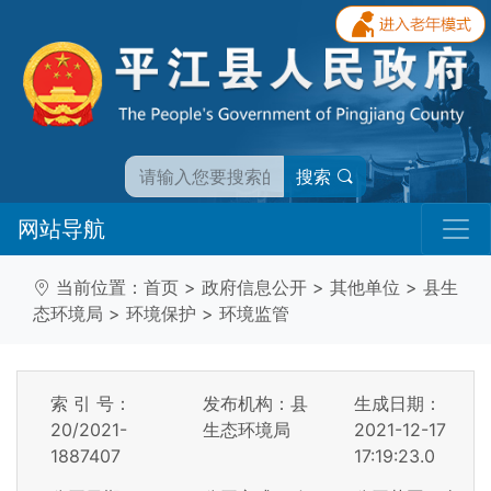
搜索
网站导航
当前位置：
首页
>
政府信息公开
>
其他单位
>
县生
态环境局
>
环境保护
>
环境监管
索 引 号：
发布机构：县
生成日期：
20/2021-
生态环境局
2021-12-17
1887407
17:19:23.0