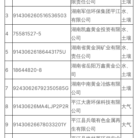
限责任公司
土壤
湖南军信环保集团平江
水、
3
914306260516536503
有限公司
土壤
湖南凯鑫黄金投资有限
水、
4
75581527-5
公司
土壤
湖南省黄金洞矿业有限
水、
5
91430626186443175U
责任公司
土壤
湖南省岳阳万鑫黄金公
水、
6
18644820-8
司
土壤
湖南中南黄金冶炼有限
7
92430626792350585G
土壤
公司
平江大唐环保科技有限
8
91430626MA4LJP2P2R
大气
公司
平江县兵颂有色金属再
9
91430626678033201Y
大气
生有限公司