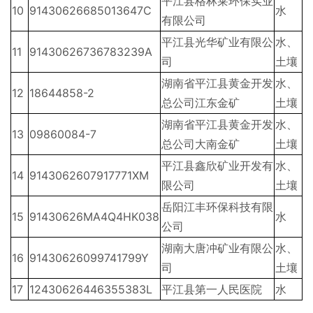
平江县格林莱环保实业
10
91430626685013647C
水
有限公司
平江县光华矿业有限公
水、
11
91430626736783239A
司
土壤
湖南省平江县黄金开发
水、
12
18644858-2
总公司江东金矿
土壤
湖南省平江县黄金开发
水、
13
09860084-7
总公司大南金矿
土壤
平江县鑫欣矿业开发有
水、
14
9143062607917771XM
限公司
土壤
岳阳江丰环保科技有限
15
91430626MA4Q4HK038
水
公司
湖南大唐冲矿业有限公
水、
16
91430626099741799Y
司
土壤
17
12430626446355383L
平江县第一人民医院
水