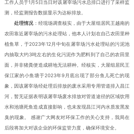
工作人员于1月5日当日对该屠宰场污水总排口进行了采样监
测，经监测报告数据显示为达标排放。
处理情况
：
经现场调查核实，由于大屋组居民王越南的
农田靠近屠宰场的污水处理站，他本人计划在自己农田里种
植鱼草，于
2023年12月中旬在屠宰场污水处理站的污泥池
内抽取大约3吨左右的生化污泥作为肥料到了自己的农田里
面，并非猪粪便造成耕地无法耕种。经核实，大屋组居民王
保江家的小鱼塘于2023年9月底出现了部分鱼儿死亡的现
象，因该屠宰场经处理后排放的废水采用专用管道排入昌江
河，暂无证据表明该屠宰场废水排放对管道途径的区域饮用
水和池塘死鱼造成直接影响，也未发现昌江河内水质发黑发
臭的现象。 感谢广大网友对环保工作的关心支持，我局在
后段将加大对该企业的环保监管力度，确保环境安全
。