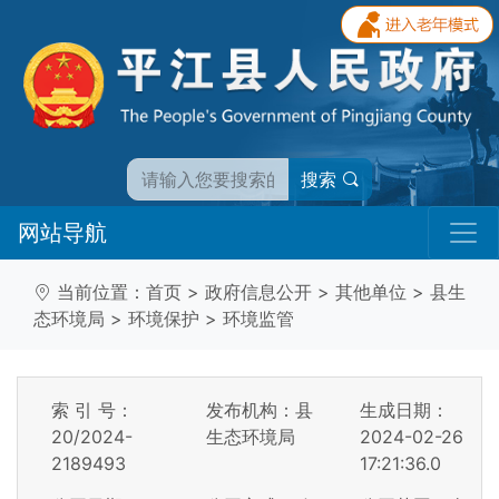
搜索
网站导航
当前位置：
首页
>
政府信息公开
>
其他单位
>
县生
态环境局
>
环境保护
>
环境监管
索 引 号：
发布机构：县
生成日期：
20/2024-
生态环境局
2024-02-26
2189493
17:21:36.0