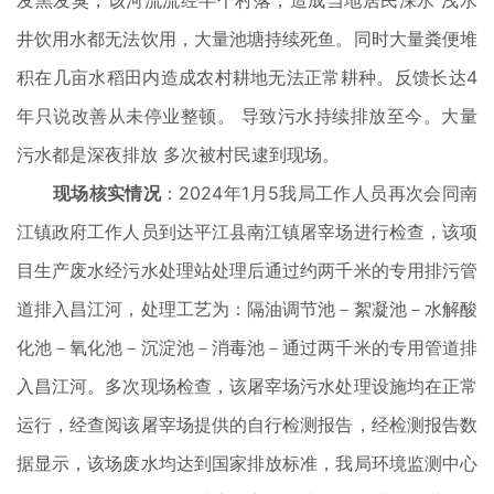
发黑发臭，该河流流经半个村落，造成当地居民深水 浅水
井饮用水都无法饮用，大量池塘持续死鱼。同时大量粪便堆
积在几亩水稻田内造成农村耕地无法正常耕种。反馈长达4
年只说改善从未停业整顿。 导致污水持续排放至今。大量
污水都是深夜排放 多次被村民逮到现场。
现场核实情况
：
2024年1月5我局工作人员再次会同南
江镇政府工作人员到达平江县南江镇屠宰场进行检查，该项
目生产废水经污水处理站处理后通过约两千米的专用排污管
道排入昌江河，处理工艺为：隔油调节池－絮凝池－水解酸
化池－氧化池－沉淀池－消毒池－通过两千米的专用管道排
入昌江河。多次现场检查，该屠宰场污水处理设施均在正常
运行，经查阅该屠宰场提供的自行检测报告，经检测报告数
据显示，该场废水均达到国家排放标准，我局环境监测中心