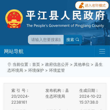
搜索
网站导航
当前位置：
首页
>
政府信息公开
>
其他单位
>
县生
态环境局
>
环境保护
>
环境监管
索 引 号：
发布机构：县
生成日期：
20/2024-
生态环境局
2024-10-22
2238161
15:37:38.0