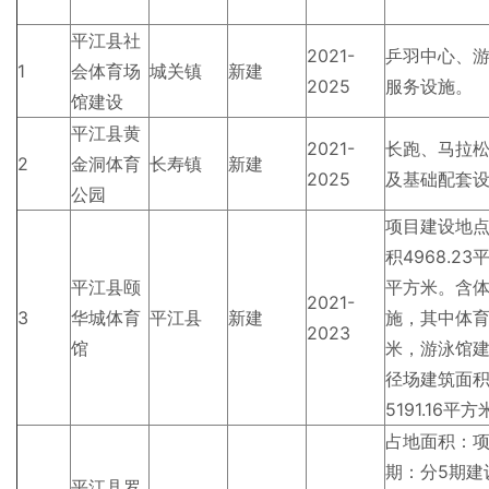
平江县社
2021-
乒羽中心、
1
会体育场
城关镇
新建
2025
服务设施。
馆建设
平江县黄
2021-
长跑、马拉
2
金洞体育
长寿镇
新建
2025
及基础配套
公园
项目建设地
积4968.2
平江县颐
平方米。含
2021-
3
华城体育
平江县
新建
施，其中体育馆
2023
馆
米，游泳馆建筑
径场建筑面积1
5191.16平
占地面积：项
期：分5期建
平江县罗