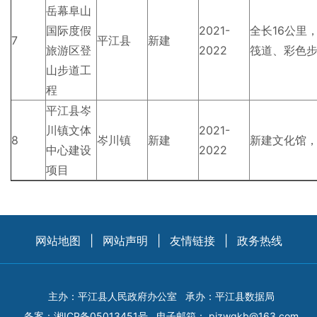
岳幕阜山
国际度假
2021-
全长16公里
7
平江县
新建
旅游区登
2022
筏道、彩色
山步道工
程
平江县岑
川镇文体
2021-
8
岑川镇
新建
新建文化馆
中心建设
2022
项目
网站地图
|
网站声明
|
友情链接
|
政务热线
主办：平江县人民政府办公室
承办：平江县数据局
备案：
湘ICP备05013451号
电子邮箱：
pjzwgkb@163.com