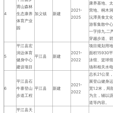
康养基地、
霄山森林
2021-
营地、桐木
4
生态康养
加义镇
新建
2025
沅潭美食文
体育产业
游客集散中
园
一字排九.二
穿越步道、
平江县宏
项目规划用地
润达体育
2021-
面积1593
5
平江县
新建
健身中心
2022
泳馆、篮球
建设项目
场和相关水
总长21公里
平江县石
展登山健身
2021-
6
牛寨登山
平江县
新建
宽1.2米，
2022
步道工程
为主，辅以
道等内容。
平江县天