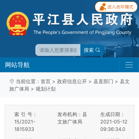
搜索
网站导航
当前位置：
首页
>
政府信息公开
>
县直部门
>
县文
旅广体局
>
规划计划
索 引 号：
发布机构：县
生成日期：
15/2021-
文旅广体局
2021-05-12
1815933
09:36:34.0