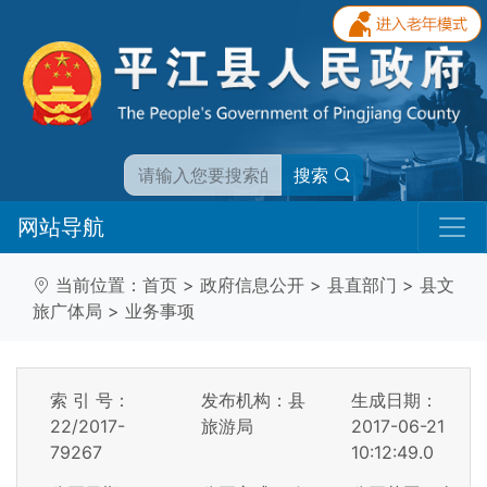
搜索
网站导航
当前位置：
首页
>
政府信息公开
>
县直部门
>
县文
旅广体局
>
业务事项
索 引 号：
发布机构：县
生成日期：
22/2017-
旅游局
2017-06-21
79267
10:12:49.0