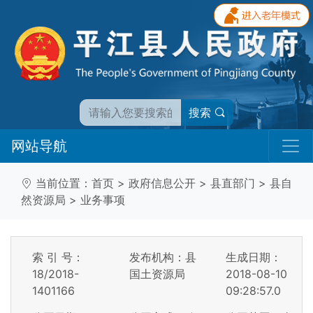
搜索
网站导航
当前位置：
首页
>
政府信息公开
>
县直部门
>
县自
然资源局
>
业务事项
索 引 号：
发布机构：县
生成日期：
18/2018-
国土资源局
2018-08-10
1401166
09:28:57.0