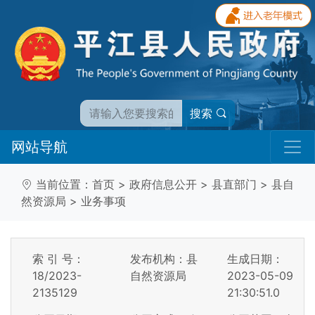
搜索
网站导航
当前位置：
首页
>
政府信息公开
>
县直部门
>
县自
然资源局
>
业务事项
索 引 号：
发布机构：县
生成日期：
18/2023-
自然资源局
2023-05-09
2135129
21:30:51.0