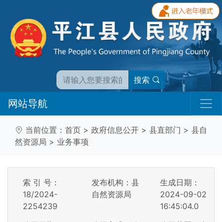
搜索
网站导航
当前位置：
首页
>
政府信息公开
>
县直部门
>
县自
然资源局
>
业务事项
索 引 号：
发布机构：县
生成日期：
18/2024-
自然资源局
2024-09-02
2254239
16:45:04.0