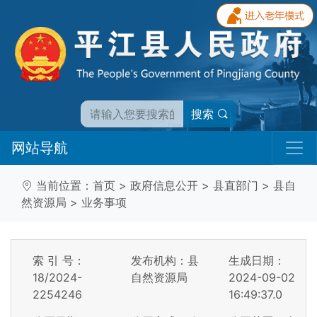
搜索
网站导航
当前位置：
首页
>
政府信息公开
>
县直部门
>
县自
然资源局
>
业务事项
索 引 号：
发布机构：县
生成日期：
18/2024-
自然资源局
2024-09-02
2254246
16:49:37.0