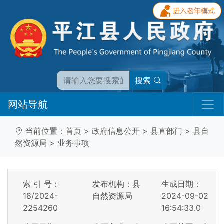
搜索
网站导航
当前位置：
首页
>
政府信息公开
>
县直部门
>
县自
然资源局
>
业务事项
索 引 号：
发布机构：县
生成日期：
18/2024-
自然资源局
2024-09-02
2254260
16:54:33.0