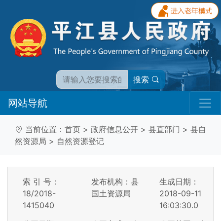
搜索
网站导航
当前位置：
首页
>
政府信息公开
>
县直部门
>
县自
然资源局
>
自然资源登记
索 引 号：
发布机构：县
生成日期：
18/2018-
国土资源局
2018-09-11
1415040
16:03:30.0