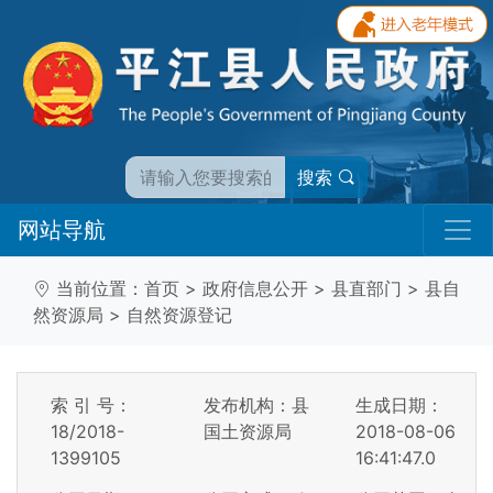
搜索
网站导航
当前位置：
首页
>
政府信息公开
>
县直部门
>
县自
然资源局
>
自然资源登记
索 引 号：
发布机构：县
生成日期：
18/2018-
国土资源局
2018-08-06
1399105
16:41:47.0