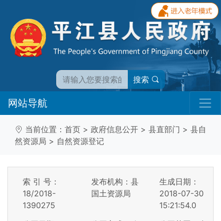
搜索
网站导航
当前位置：
首页
>
政府信息公开
>
县直部门
>
县自
然资源局
>
自然资源登记
索 引 号：
发布机构：县
生成日期：
18/2018-
国土资源局
2018-07-30
1390275
15:21:54.0