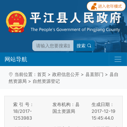
搜索
网站导航
当前位置：
首页
>
政府信息公开
>
县直部门
>
县自
然资源局
>
自然资源登记
索 引 号：
发布机构：县
生成日期：
18/2017-
国土资源局
2017-12-19
1253983
15:45:44.0