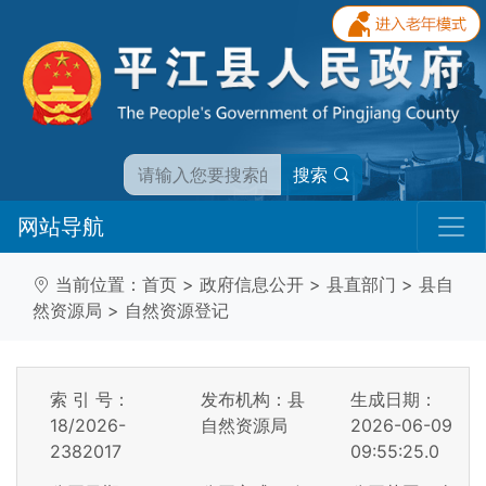
搜索
网站导航
当前位置：
首页
>
政府信息公开
>
县直部门
>
县自
然资源局
>
自然资源登记
索 引 号：
发布机构：县
生成日期：
18/2026-
自然资源局
2026-06-09
2382017
09:55:25.0