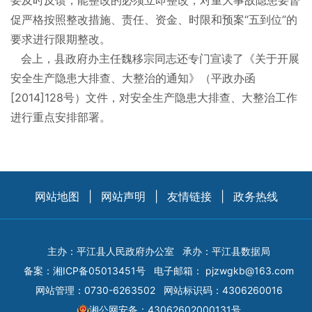
要及时反馈，能整改的必须立即整改，对重大事故隐患要督
促严格按照整改措施、责任、资金、时限和预案“五到位”的
要求进行限期整改。
会上，县政府办主任魏移宗同志还专门宣读了《关于开展
安全生产隐患大排查、大整治的通知》（平政办函
[2014]128号）文件，对安全生产隐患大排查、大整治工作
进行重点安排部署。
网站地图
|
网站声明
|
友情链接
|
政务热线
主办：平江县人民政府办公室
承办：平江县数据局
备案：
湘ICP备05013451号
电子邮箱：
pjzwgkb@163.com
网站管理：0730-6263502
网站标识码：4306260016
湘公网安备：43062602000131号