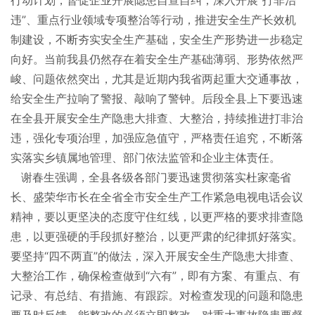
行动计划，督促企业开展隐患自查自纠，深入开展“打非治
违”、重点行业领域专项整治等行动，推进安全生产长效机
制建设，不断夯实安全生产基础，安全生产形势进一步稳定
向好。当前我县仍然存在着安全生产基础薄弱、形势依然严
峻、问题依然突出，尤其是近期内我省两起重大交通事故，
给安全生产拉响了警报、敲响了警钟。后段全县上下要迅速
在全县开展安全生产隐患大排查、大整治，持续推进打非治
违，强化专项治理，加强应急值守，严格责任追究，不断落
实落实乡镇属地管理、部门依法监管和企业主体责任。
谢春生强调，全县各级各部门要迅速贯彻落实杜家毫省
长、盛荣华市长在全省全市安全生产工作紧急电视电话会议
精神，要以更坚决的态度守住红线，以更严格的要求排查隐
患，以更强硬的手段抓好整治，以更严肃的纪律抓好落实。
要坚持“四不两直”的做法，深入开展安全生产隐患大排查、
大整治工作，确保检查做到“六有”，即有方案、有重点、有
记录、有总结、有措施、有跟踪。对检查发现的问题和隐患