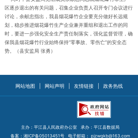
区逐步退出的有关问题，召集企业负责人召开专门会议进行
讨论，余献忠指出，我县烟花爆竹企业要充分做好长远规
划，稳步推进烟花爆竹生产企业兼并重组和退出工作的同
时，要进一步强化安全生产责任制落实，强化监督管理，确
保我县烟花爆竹行业始终保持“零事故、零伤亡”的安全态
势。（县安监局 张勇）
网站地图
|
网站声明
|
友情链接
|
政务热线
主办：平江县人民政府办公室
承办：平江县数据局
备案：
湘ICP备05013451号
电子邮箱：
pjzwgkb@163.com