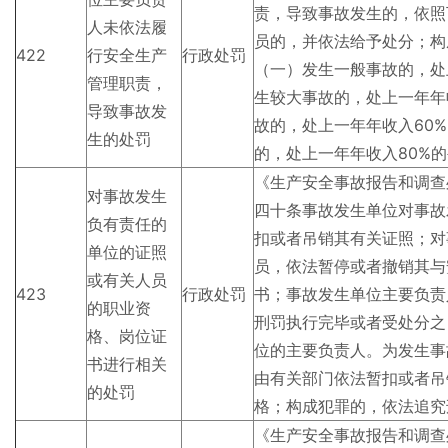
责，导致事故发生的，依照
人未依法履
员的，并依法给予处分；构
422
行安全生产
行政处罚
（一）发生一般事故的，处
管理职责，
生较大事故的，处上一年年
导致事故发
故的，处上一年年收入60
生的处罚
的，处上一年年收入80%
《生产安全事故报告和调查
对事故发生
四十条事故发生单位对事故
负有责任的
扣或者吊销其有关证照；对
单位的证照
员，依法暂停或者撤销其与
或有关人员
423
行政处罚
书；事故发生单位主要负责
的职业资
刑罚执行完毕或者受处分之
格、岗位证
位的主要负责人。为发生事
书进行相关
由有关部门依法暂扣或者吊
的处罚
格；构成犯罪的，依法追究
《生产安全事故报告和调查