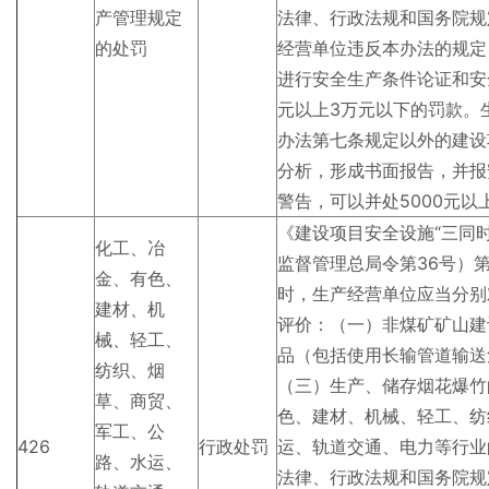
产管理规定
法律、行政法规和国务院规
的处罚
经营单位违反本办法的规定
进行安全生产条件论证和安
元以上3万元以下的罚款。
办法第七条规定以外的建设
分析，形成书面报告，并报
警告，可以并处5000元以
《建设项目安全设施“三同
化工、冶
监督管理总局令第36号）
金、有色、
时，生产经营单位应当分别
建材、机
评价：（一）非煤矿矿山建
械、轻工、
品（包括使用长输管道输送
纺织、烟
（三）生产、储存烟花爆竹
草、商贸、
色、建材、机械、轻工、纺
军工、公
426
行政处罚
运、轨道交通、电力等行业
路、水运、
法律、行政法规和国务院规