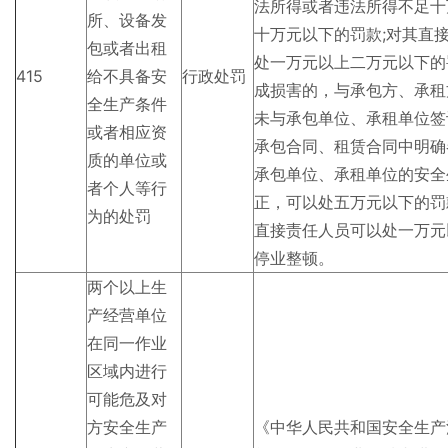
法所得或者违法所得不足十
所、设备发
十万元以下的罚款;对其直
包或者出租
处一万元以上二万元以下的
415
给不具备安
行政处罚
成损害的，与承包方、承租
全生产条件
未与承包单位、承租单位签
或者相应资
承包合同、租赁合同中明确
质的单位或
承包单位、承租单位的安全
者个人等行
正，可以处五万元以下的罚
为的处罚
直接责任人员可以处一万元
停业整顿。
两个以上生
产经营单位
在同一作业
区域内进行
可能危及对
方安全生产
《中华人民共和国安全生产