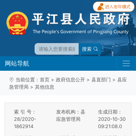
搜索
网站导航
当前位置：
首页
>
政府信息公开
>
县直部门
>
县应
急管理局
>
其他信息
索 引 号：
发布机构：县
生成日期：
28/2020-
应急管理局
2020-10-30
1862914
09:21:08.0