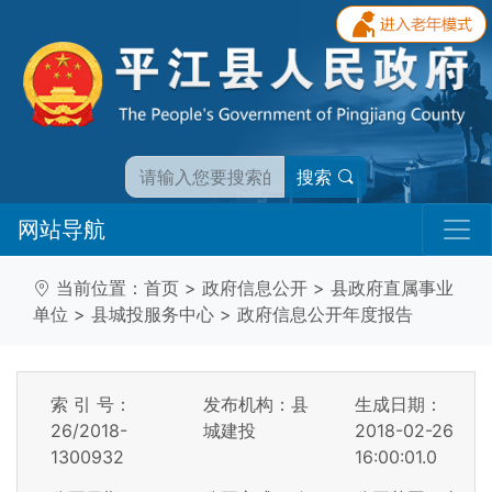
搜索
网站导航
当前位置：
首页
>
政府信息公开
>
县政府直属事业
单位
>
县城投服务中心
>
政府信息公开年度报告
索 引 号：
发布机构：县
生成日期：
26/2018-
城建投
2018-02-26
1300932
16:00:01.0