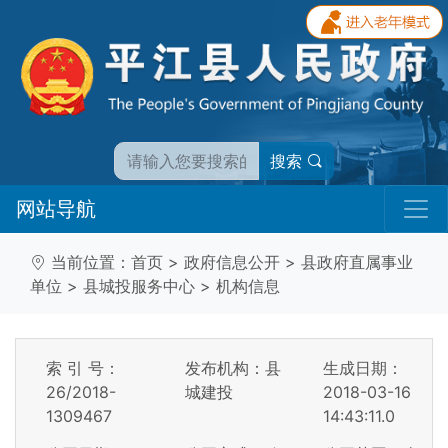
搜索
网站导航
当前位置：
首页
>
政府信息公开
>
县政府直属事业
单位
>
县城投服务中心
>
机构信息
索 引 号：
发布机构：县
生成日期：
26/2018-
城建投
2018-03-16
1309467
14:43:11.0