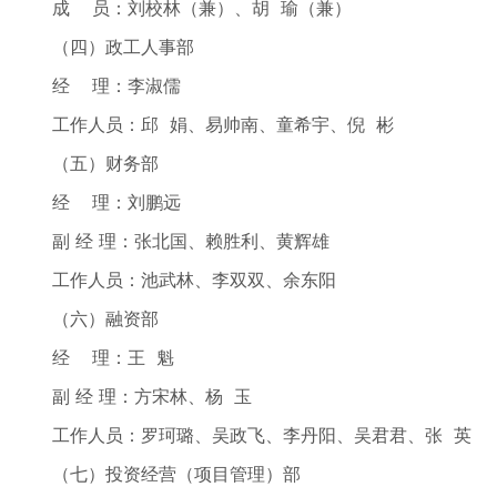
成 员：刘校林（兼）、胡 瑜（兼）
（四）政工人事部
经 理：李淑儒
工作人员：邱 娟、易帅南、童希宇、倪 彬
（五）财务部
经 理：刘鹏远
副 经 理：张北国、赖胜利、黄辉雄
工作人员：池武林、李双双、余东阳
（六）融资部
经 理：王 魁
副 经 理：方宋林、杨 玉
工作人员：罗珂璐、吴政飞、李丹阳、吴君君、张 英
（七）投资经营（项目管理）部