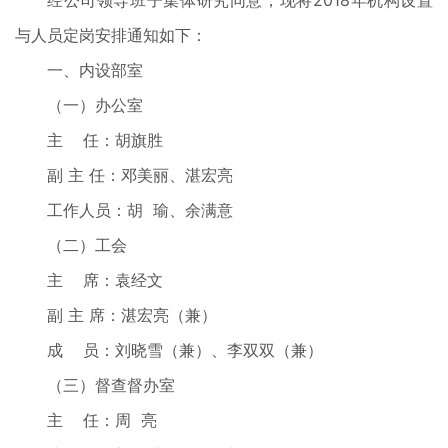
经公司领导班子集体研究同意，现将2018年机构设置
与人员定岗安排通知如下：
一、内设部室
（一）办公室
主 任：胡旗胜
副 主 任：邓美丽、湛宏亮
工作人员：胡 瑜、余满意
（二）工会
主 席：袁经文
副 主 席：湛宏亮（兼）
成 员：刘晓雪（兼）、李双双（兼）
（三）督查督办室
主 任：周 亮