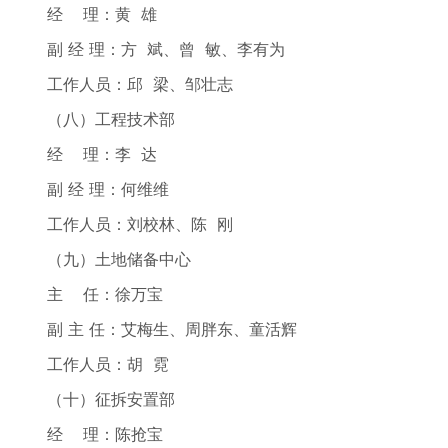
经 理：黄 雄
副 经 理：方 斌、曾 敏、李有为
工作人员：邱 梁、邹壮志
（八）工程技术部
经 理：李 达
副 经 理：何维维
工作人员：刘校林、陈 刚
（九）土地储备中心
主 任：徐万宝
副 主 任：艾梅生、周胖东、童活辉
工作人员：胡 霓
（十）征拆安置部
经 理：陈抢宝