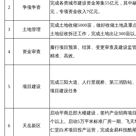
完成各类城市建设资金筹集55亿元，其中融
2
争项争资
元，专项资金收入7亿元。
完成土地收储5000亩，做好收储土地及
3
土地管理
土地征收拆迁工作，完成土地出让300亩以
履行项目预算、结算、变更审查及建设监
4
资金审查
精准、高效。
完成三阳大道、人行景观桥、第三消防站
5
项目建设
项目建设任务
启动平商总部大楼建设，签约产业招商项目
个以上。启动5万平米标准厂房一期、飞天
6
天岳新区
仁堂白术项目投产运营，完成金易科技酷