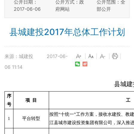
公开日期：
公开方式：政
公开范围：全
2017-06-06
府网站
部公开
县城建投2017年总体工作计划
来源：城建投
2017-06-
|
|
|
|
06 11:14
县城建
序
项
目
工
号
按照“十统一”工作方案，接收水建投、教
1
平台转型
江县城市建设投资集团有限公司，深入推