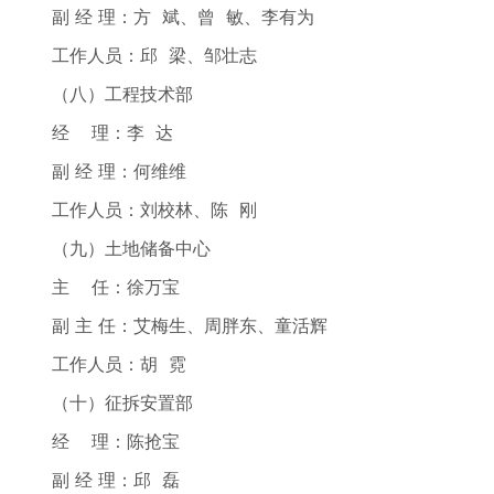
副 经 理：方 斌、曾 敏、李有为
工作人员：邱 梁、邹壮志
（八）工程技术部
经 理：李 达
副 经 理：何维维
工作人员：刘校林、陈 刚
（九）土地储备中心
主 任：徐万宝
副 主 任：艾梅生、周胖东、童活辉
工作人员：胡 霓
（十）征拆安置部
经 理：陈抢宝
副 经 理：邱 磊