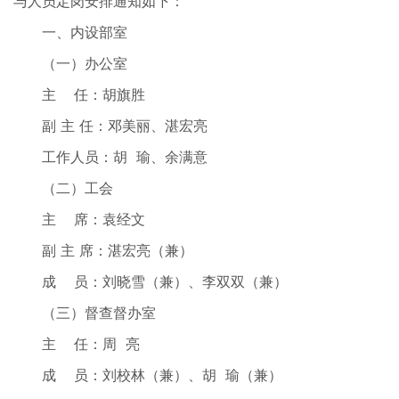
与人员定岗安排通知如下：
一、内设部室
（一）办公室
主 任：胡旗胜
副 主 任：邓美丽、湛宏亮
工作人员：胡 瑜、余满意
（二）工会
主 席：袁经文
副 主 席：湛宏亮（兼）
成 员：刘晓雪（兼）、李双双（兼）
（三）督查督办室
主 任：周 亮
成 员：刘校林（兼）、胡 瑜（兼）