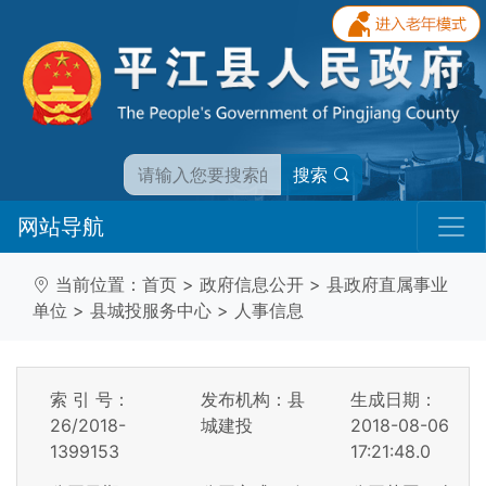
搜索
网站导航
当前位置：
首页
>
政府信息公开
>
县政府直属事业
单位
>
县城投服务中心
>
人事信息
索 引 号：
发布机构：县
生成日期：
26/2018-
城建投
2018-08-06
1399153
17:21:48.0