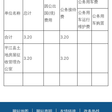
公务用车费
因公出
公务接待
公务用
单位名称
总计
国(境)
公务用
费
车运行
费用
车购置
维护费
合计
3.20
3.20
平江县土
地房屋征
3.20
3.20
收管理办
公室
网站地图
|
网站声明
|
友情链接
|
政务热线