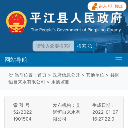
搜索
网站导航
当前位置：
首页
>
政府信息公开
>
其他单位
>
县润
恒自来水有限公司
>
水质监测
索 引 号：
发布机构：县
生成日期：
52/2022-
润恒自来水有
2022-01-07
1901504
限公司
16:27:22.0