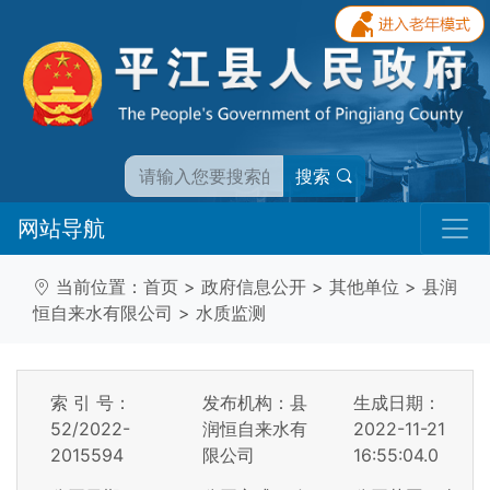
搜索
网站导航
当前位置：
首页
>
政府信息公开
>
其他单位
>
县润
恒自来水有限公司
>
水质监测
索 引 号：
发布机构：县
生成日期：
52/2022-
润恒自来水有
2022-11-21
2015594
限公司
16:55:04.0