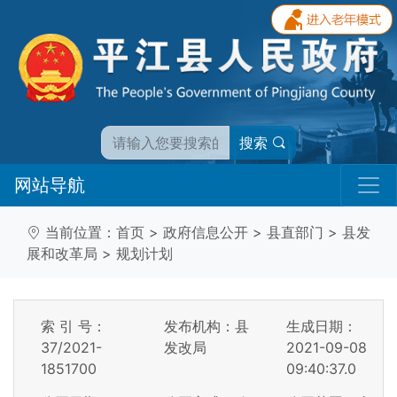
搜索
网站导航
当前位置：
首页
>
政府信息公开
>
县直部门
>
县发
展和改革局
>
规划计划
索 引 号：
发布机构：县
生成日期：
37/2021-
发改局
2021-09-08
1851700
09:40:37.0