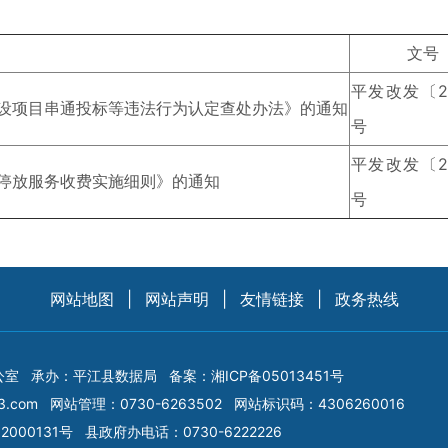
文号
平发改发〔20
设项目串通投标等违法行为认定查处办法》的通知
号
平发改发〔20
停放服务收费实施细则》的通知
号
网站地图
|
网站声明
|
友情链接
|
政务热线
公室
承办：平江县数据局
备案：
湘ICP备05013451号
3.com
网站管理：0730-6263502
网站标识码：4306260016
2000131号
县政府办电话：0730-6222226