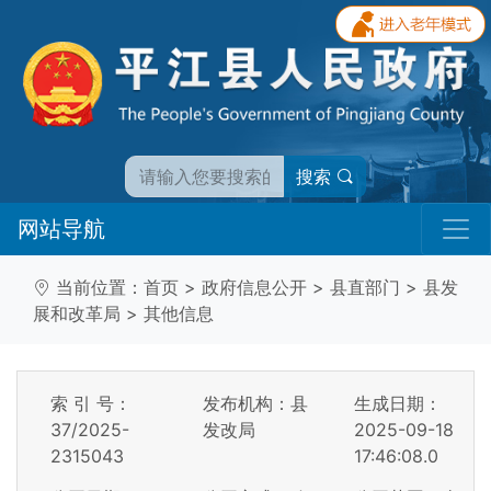
搜索
网站导航
当前位置：
首页
>
政府信息公开
>
县直部门
>
县发
展和改革局
>
其他信息
索 引 号：
发布机构：县
生成日期：
37/2025-
发改局
2025-09-18
2315043
17:46:08.0