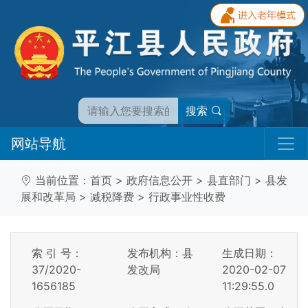
搜索
网站导航
当前位置：
首页
>
政府信息公开
>
县直部门
>
县发
展和改革局
>
减税降费
>
行政事业性收费
索 引 号：
发布机构：县
生成日期：
37/2020-
发改局
2020-02-07
1656185
11:29:55.0