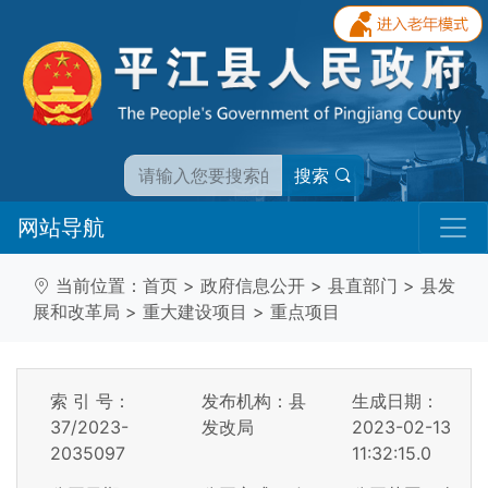
搜索
网站导航
当前位置：
首页
>
政府信息公开
>
县直部门
>
县发
展和改革局
>
重大建设项目
>
重点项目
索 引 号：
发布机构：县
生成日期：
37/2023-
发改局
2023-02-13
2035097
11:32:15.0