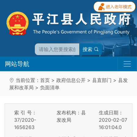
搜索
网站导航
当前位置：
首页
>
政府信息公开
>
县直部门
>
县发
展和改革局
>
负面清单
索 引 号：
发布机构：县
生成日期：
37/2020-
发改局
2020-02-07
1656263
16:01:04.0