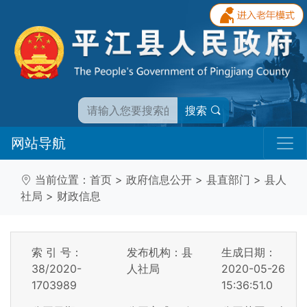
搜索
网站导航
当前位置：
首页
>
政府信息公开
>
县直部门
>
县人
社局
>
财政信息
索 引 号：
发布机构：县
生成日期：
38/2020-
人社局
2020-05-26
1703989
15:36:51.0