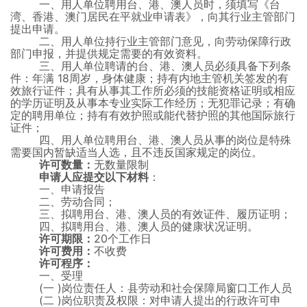
一、用人单位聘用台、港、澳人员时，须填写《台
湾、香港、澳门居民在平就业申请表》，向其行业主管部门
提出申请。
二、用人单位持行业主管部门意见，向劳动保障行政
部门申报，并提供规定需要的有效资料。
三、用人单位聘请的台、港、澳人员必须具备下列条
件：年满
18周岁，身体健康；持有内地主管机关签发的有
效旅行证件；具有从事其工作所必须的技能资格证明或相应
的学历证明及从事本专业实际工作经历；无犯罪记录；有确
定的聘用单位；持有有效护照或能代替护照的其他国际旅行
证件；
四、用人单位聘用台、港、澳人员从事的岗位是特殊
需要国内暂缺适当人选，且不违反国家规定的岗位。
许可数量：
无数量限制
申请人应提交以下材料
：
一、申请报告
二、劳动合同；
三、拟聘用台、港、澳人员的有效证件、履历证明；
四、拟聘用台、港、澳人员的健康状况证明。
许可期限：
20个工作日
许可费用：
不收费
许可程序：
一、受理
(一
)岗位责任人：县劳动和社会保障局窗口工作人员
(二
)岗位职责及权限：对申请人提出的行政许可申