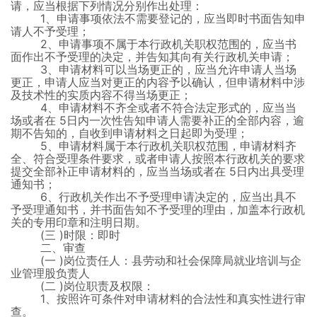
请，应当根据下列情况分别作出处理：
1、申请事项依法不需要登记的，应当即时书面告知申
请人不予受理；
2、申请事项不属于本行政机关职权范围的，应当书
面作出不予受理的决定，并告知其向有关行政机关申请；
3、申请材料可以当场更正的，应当允许申请人当场
更正，申请人应当对更正的内容予以确认，但申请材料中涉
及技术性的实质内容不得当场更正；
4、申请材料不齐全或者不符合法定形式的，应当当
场或者在
5日内一次性告知申请人需要补正的全部内容，逾
期不告知的，自收到申请材料之日起即为受理；
5、申请材料属于本行政机关职权范围，申请材料齐
全、符合受理条件要求，或者申请人按照本行政机关的要求
提交全部补正申请材料的，应当当场或者在
5日内出具受理
通知书；
6、行政机关作出不予受理申请决定的，应当出具不
予受理通知书，并书面告知不予受理的理由，加盖本行政机
关的专用印章和注明日期。
(三
)时限：即时
二、审查
(一
)岗位责任人：县劳动和社会保障局就业培训与企
业管理股负责人
(二
)岗位职责及权限：
1、按照许可条件对申请材料的合法性和真实性进行审
查。