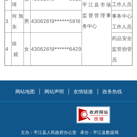
琦
工作人员
平江县市场
监督管理事
何旭
事务中心
3
男
43062619******5816
务中心
东
工作人员
药品安全
徐
4
女
43062619******6429
监管协管
妮
员
网站地图
|
网站声明
|
友情链接
|
政务热线
主办：平江县人民政府办公室
承办：平江县数据局