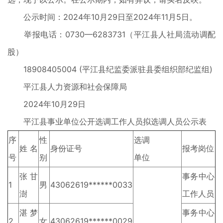
公示时间：2024年10月29日至2024年11月5日。
举报电话：0730—6283731（平江县人社局流动调配
股）
18908405004 (平江县纪监委派驻县委组织部纪监组)
平江县人力资源和社会保障局
2024年10月29日
平江县事业单位公开选调工作人员拟选调人员公示表
序
性
选调
姓 名
身份证号
报考岗位
号
别
单位
张甘
事务中心
1
男
43062619******0033
澍
工作人员
湛梦
事务中心
2
女
43062619******0029