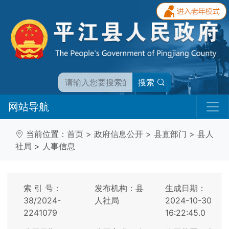
搜索
网站导航
当前位置：
首页
>
政府信息公开
>
县直部门
>
县人
社局
>
人事信息
索 引 号：
发布机构：县
生成日期：
38/2024-
人社局
2024-10-30
2241079
16:22:45.0