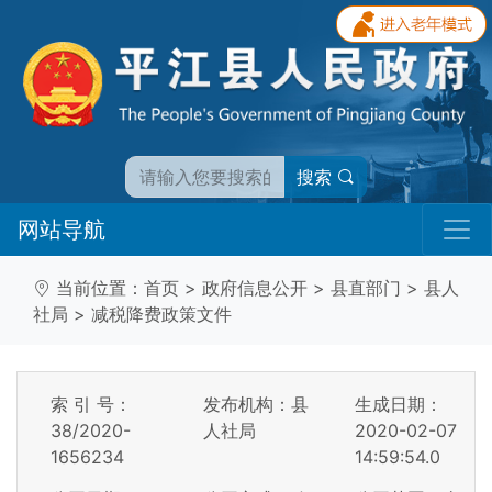
搜索
网站导航
当前位置：
首页
>
政府信息公开
>
县直部门
>
县人
社局
>
减税降费政策文件
索 引 号：
发布机构：县
生成日期：
38/2020-
人社局
2020-02-07
1656234
14:59:54.0