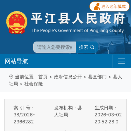
搜索
网站导航
当前位置：
首页
>
政府信息公开
>
县直部门
>
县人
社局
>
社会保险
索 引 号：
发布机构：县
生成日期：
38/2026-
人社局
2026-03-02
2366282
20:52:28.0