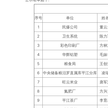
序号
单位
姓
1
民爆公司
董云
2
卫生系统
陈力
3
彩色印刷厂
方林
4
华辉铝塑
毛妹
5
粮食局
王创
6
中央储备粮汨罗直属库平江分库
凌
7
旺云米业
唐军
8
氮肥厂
方兴
9
平江茶厂
李育