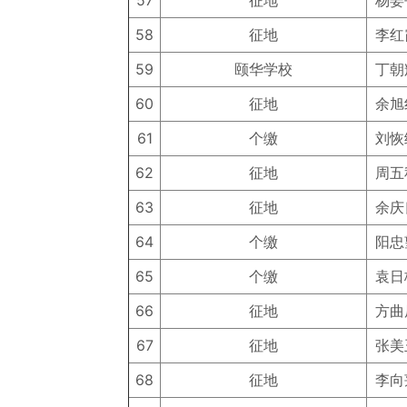
57
征地
杨姜
58
征地
李红
59
颐华学校
丁朝
60
征地
余旭
61
个缴
刘恢
62
征地
周五
63
征地
余庆
64
个缴
阳忠
65
个缴
袁日
66
征地
方曲
67
征地
张美
68
征地
李向