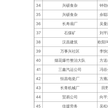
34
兴硕食杂
钟劲
35
兴硕食杂
佘聪
36
长寿扇厂
吴曼
37
石煤矿
刘平
38
汉昌建筑
欧阳
39
万事兴社区
李快
40
烟花爆竹整治大队
方送
41
三鑫汽运公司
冯谷
42
恒昌电瓷厂
方雍
43
长青机械厂
田
44
贸易公司
向平
45
佳援劳务
吴松