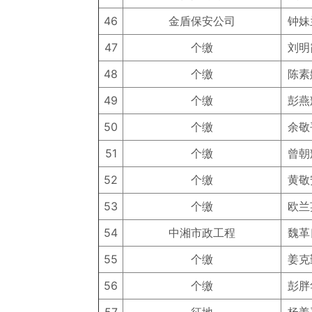
46
金盾保安公司
钟妹
47
个缴
刘明
48
个缴
陈素
49
个缴
彭燕
50
个缴
余敬
51
个缴
曾朝
52
个缴
黄敬
53
个缴
欧兰
54
中湘市政工程
魏革
55
个缴
姜克
56
个缴
彭胖