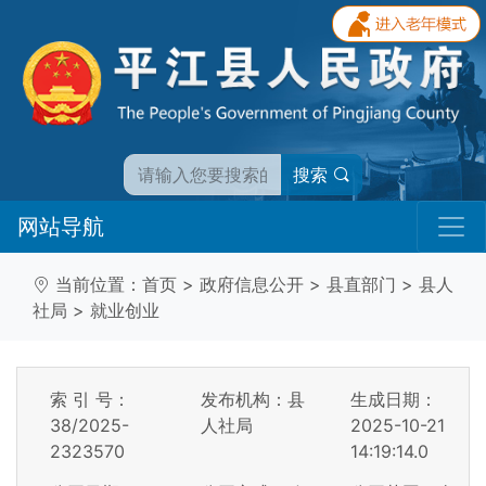
搜索
网站导航
当前位置：
首页
>
政府信息公开
>
县直部门
>
县人
社局
>
就业创业
索 引 号：
发布机构：县
生成日期：
38/2025-
人社局
2025-10-21
2323570
14:19:14.0