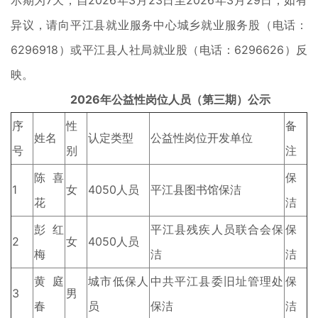
示期为7天，自2026年3月23日至2026年3月29日，如有
异议，请向平江县就业服务中心城乡就业服务股（电话：
6296918）或平江县人社局就业股（电话：6296626）反
映。
2026年公益性岗位人员（第三期）公示
序
性
备
姓名
认定类型
公益性岗位开发单位
号
别
注
陈喜
保
1
女
4050人员
平江县图书馆保洁
花
洁
彭红
平江县残疾人员联合会保
保
2
女
4050人员
梅
洁
洁
黄庭
城市低保人
中共平江县委旧址管理处
保
3
男
春
员
保洁
洁