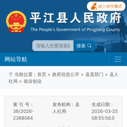
搜索
网站导航
当前位置：
首页
>
政府信息公开
>
县直部门
>
县人
社局
>
就业创业
索 引 号：
发布机构：县
生成日期：
38/2026-
人社局
2026-03-25
2368084
08:55:56.0