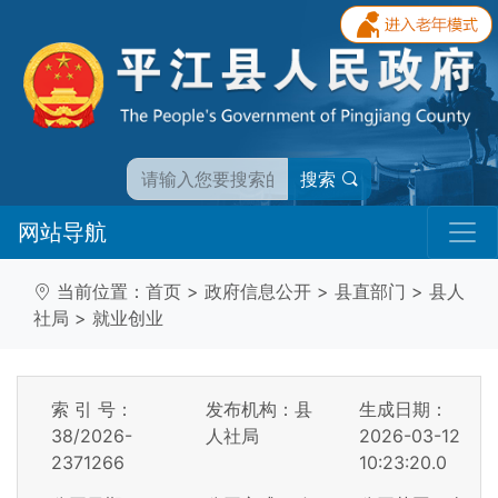
搜索
网站导航
当前位置：
首页
>
政府信息公开
>
县直部门
>
县人
社局
>
就业创业
索 引 号：
发布机构：县
生成日期：
38/2026-
人社局
2026-03-12
2371266
10:23:20.0