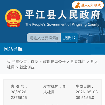
搜索
网站导航
当前位置：
首页
>
政府信息公开
>
县直部门
>
县人
社局
>
就业创业
索 引 号：
发布机构：县
生成日期：
38/2026-
人社局
2026-05-08
2376645
09:51:55.0