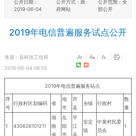
公开日期：
公开方式：政
公开范围：全
2019-06-04
府网站
部公开
2019年电信普遍服务试点公开
来源：县科技工信局
|
|
|
|
2019-06-04 08:55
2019年电信普遍服务站点
序
地
市
数
行政村区划编码
省
乡镇
行政村
号
市
县
量
湖
岳
平
安定
中黄村民委
1
430626101211
南
阳
江
1
镇
员会
省
市
县