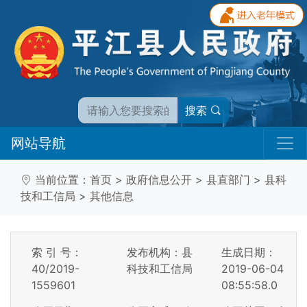
搜索
网站导航
当前位置：
首页
>
政府信息公开
>
县直部门
>
县科
技和工信局
>
其他信息
索 引 号：
发布机构：县
生成日期：
40/2019-
科技和工信局
2019-06-04
1559601
08:55:58.0