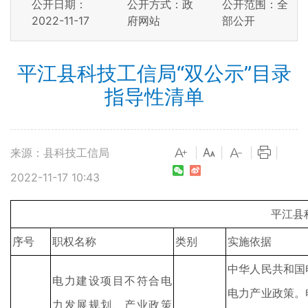
公开日期：
公开方式：政
公开范围：全
2022-11-17
府网站
部公开
平江县科技工信局“双公示”目录
指导性清单
来源：县科技工信局
|
|
|
|
2022-11-17 10:43
平江县
序号
职权名称
类别
实施依据
中华人民共和国
电力建设项目不符合电
电力产业政策。
力发展规划、产业政策