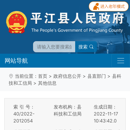
搜索
网站导航
当前位置：
首页
>
政府信息公开
>
县直部门
>
县科
技和工信局
>
其他信息
索 引 号：
发布机构：县
生成日期：
40/2022-
科技和工信局
2022-11-17
2012054
10:43:42.0