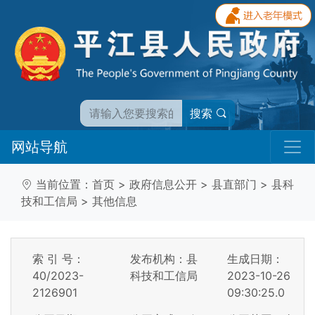
搜索
网站导航
当前位置：
首页
>
政府信息公开
>
县直部门
>
县科
技和工信局
>
其他信息
索 引 号：
发布机构：县
生成日期：
40/2023-
科技和工信局
2023-10-26
2126901
09:30:25.0