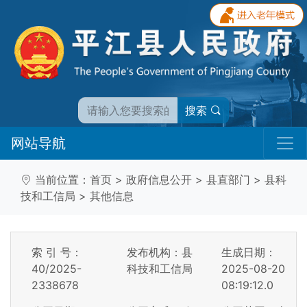
搜索
网站导航
当前位置：
首页
>
政府信息公开
>
县直部门
>
县科
技和工信局
>
其他信息
索 引 号：
发布机构：县
生成日期：
40/2025-
科技和工信局
2025-08-20
2338678
08:19:12.0