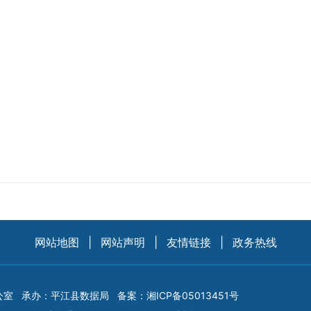
网站地图
|
网站声明
|
友情链接
|
政务热线
公室
承办：平江县数据局
备案：
湘ICP备05013451号