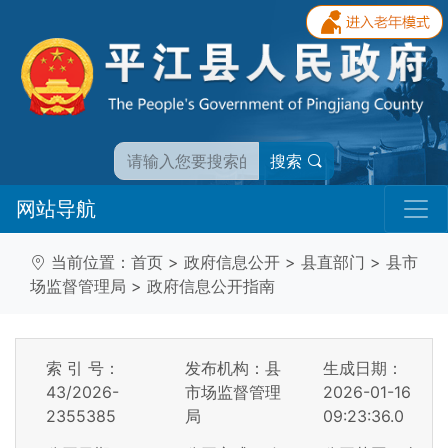
搜索
网站导航
当前位置：
首页
>
政府信息公开
>
县直部门
>
县市
场监督管理局
>
政府信息公开指南
索 引 号：
发布机构：县
生成日期：
43/2026-
市场监督管理
2026-01-16
2355385
局
09:23:36.0