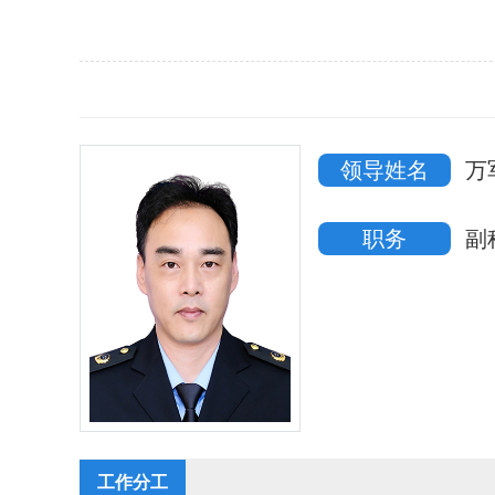
领导姓名
万
职务
副
工作分工